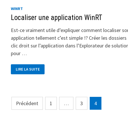
WINRT
Localiser une application WinRT
Est-ce vraiment utile d’expliquer comment localiser so
application tellement c’est simple !? Créer les dossiers
clic droit sur l’application dans l’Explorateur de solutio
pour …
LOCALISER
LIRE LA SUITE
UNE
APPLICATION
WINRT
Pagination
Précédent
1
…
3
4
des
publications