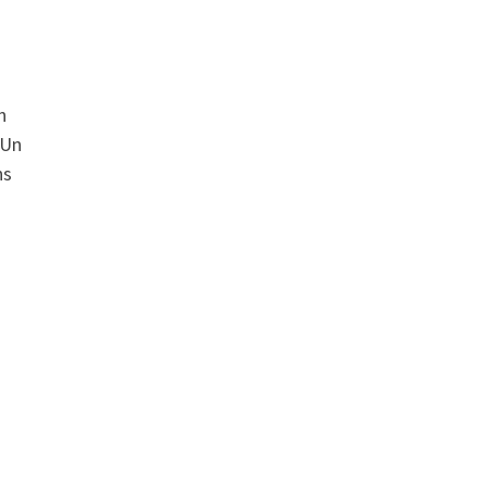
n
 Un
ns