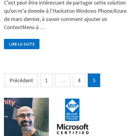
C’est peut être intéressant de partager cette solution
qu’on m’a donnée à l’Hackaton Windows Phone/Azure
de mars dernier, à savoir comment ajouter un
ContextMenu à …
CONTEXTMENU
LIRE LA SUITE
DANS
UNE
LISTBOX
AVEC
DATATEMPLATE
Pagination
Précédent
1
…
4
5
des
publications