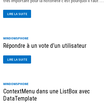
très important pour la notoriété c’est pourquoi il faut …
MÉMORISER
LIRE LA SUITE
QU’UN
UTILISATEUR
A
DÉJÀ
VOTÉ
WINDOWSPHONE
Répondre à un vote d’un utilisateur
RÉPONDRE
LIRE LA SUITE
À
UN
VOTE
D’UN
UTILISATEUR
WINDOWSPHONE
ContextMenu dans une ListBox avec
DataTemplate