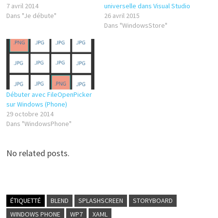
7 avril 2014
universelle dans Visual Studio
Dans "Je débute"
26 avril 2015
Dans "WindowsStore"
Débuter avec FileOpenPicker
sur Windows (Phone)
29 octobre 2014
Dans "WindowsPhone"
No related posts.
ÉTIQUETTÉ
BLEND
SPLASHSCREEN
STORYBOARD
WINDOWS PHONE
WP7
XAML