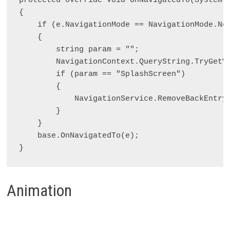
protected override void OnNavigatedTo(System.W
{

    if (e.NavigationMode == NavigationMode.New
    {

        string param = "";

        NavigationContext.QueryString.TryGetVa
        if (param == "SplashScreen")

        {

            NavigationService.RemoveBackEntry(
        }

    }

    base.OnNavigatedTo(e);

Animation