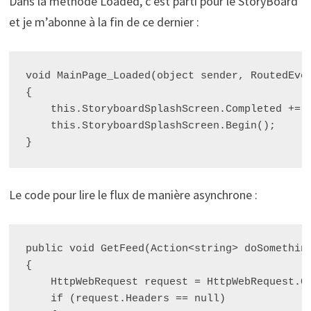
Dans la méthode Loaded, c’est parti pour le StoryBoard
et je m’abonne à la fin de ce dernier :
void MainPage_Loaded(object sender, RoutedEven
{

    this.StoryboardSplashScreen.Completed += n
    this.StoryboardSplashScreen.Begin();

Le code pour lire le flux de manière asynchrone :
public void GetFeed(Action<string> doSomething
{

    HttpWebRequest request = HttpWebRequest.Cr
    if (request.Headers == null)
