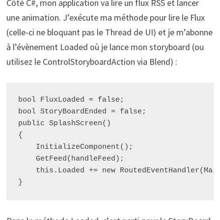
Côté C#, mon application va lire un flux RSS et lancer
une animation. J’exécute ma méthode pour lire le Flux
(celle-ci ne bloquant pas le Thread de UI) et je m’abonne
à l’évènement Loaded où je lance mon storyboard (ou
utilisez le ControlStoryboardAction via Blend) :
bool FluxLoaded = false;

bool StoryBoardEnded = false;

public SplashScreen()

{

    InitializeComponent();

    GetFeed(handleFeed);

    this.Loaded += new RoutedEventHandler(Main