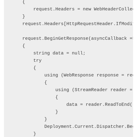
    {

        request.Headers = new WebHeaderCollect
    }

    request.Headers[HttpRequestHeader.IfModifi
    request.BeginGetResponse(asyncCallback =>

    {

        string data = null;

        try

        {

            using (WebResponse response = requ
            {

                using (StreamReader reader = n
                {

                    data = reader.ReadToEnd();
                }

            }

            Deployment.Current.Dispatcher.Begi
        }
