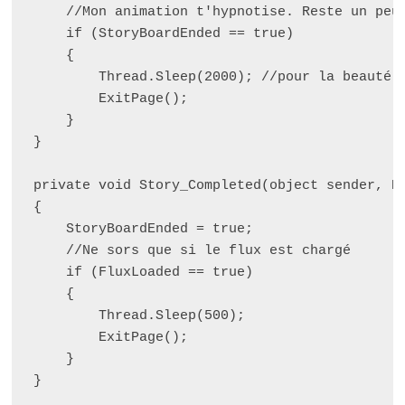
    //Mon animation t'hypnotise. Reste un peu:
    if (StoryBoardEnded == true)

    {

        Thread.Sleep(2000); //pour la beauté d
        ExitPage();

    }

}

private void Story_Completed(object sender, Ev
{

    StoryBoardEnded = true;

    //Ne sors que si le flux est chargé

    if (FluxLoaded == true)

    {

        Thread.Sleep(500);

        ExitPage();

    }

}
