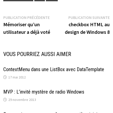
Navigation
Publication
P
PUBLICATION PRÉCÉDENTE
PUBLICATION SUIVANTE
précédente :
s
Mémoriser qu’un
checkbox HTML au
de
utilisateur a déjà voté
design de Windows 8
l’article
VOUS POURRIEZ AUSSI AIMER
ContextMenu dans une ListBox avec DataTemplate
17 mai 2012
MVP : L’invité mystère de radio Windows
29 novembre 2013