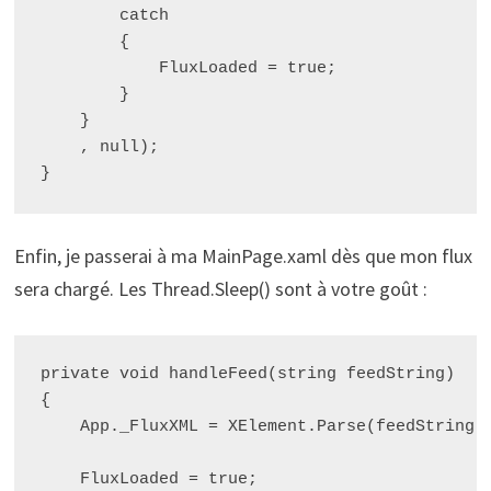
        catch 

        {

            FluxLoaded = true;

        }

    }

    , null);

Enfin, je passerai à ma MainPage.xaml dès que mon flux
sera chargé. Les Thread.Sleep() sont à votre goût :
private void handleFeed(string feedString)

{

    App._FluxXML = XElement.Parse(feedString);
    FluxLoaded = true;
