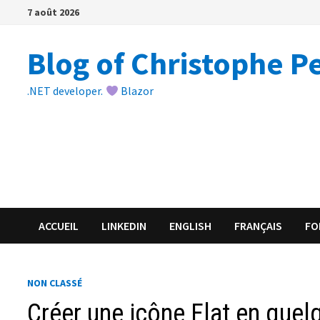
Passer
7 août 2026
au
contenu
Blog of Christophe P
.NET developer.
Blazor
ACCUEIL
LINKEDIN
ENGLISH
FRANÇAIS
FO
NON CLASSÉ
Créer une icône Flat en que