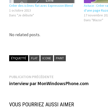
Créer des icônes flat avec Expression Blend
Astuce : Créer ra
1 octobre 2013
d’une page Razo
Dans "Je débute"
17 novembre 20
Dans "Blazor"
No related posts.
ÉTIQUETTÉ
FLAT
ICONE
PAINT
Navigation
Publication
PUBLICATION PRÉCÉDENTE
précédente :
interview par MonWindowsPhone.com
de
l’article
VOUS POURRIEZ AUSSI AIMER