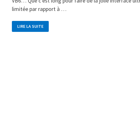
VB6… Que c’est long pour faire de la jolie interface ult
limitée par rapport à …
CA,
LIRE LA SUITE
C’ÉTAIT
AVANT.
(1/2)