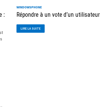
WINDOWSPHONE
e :
Répondre à un vote d’un utilisateur
RÉPONDRE
LIRE LA SUITE
À
st
UN
VOTE
es
D’UN
UTILISATEUR