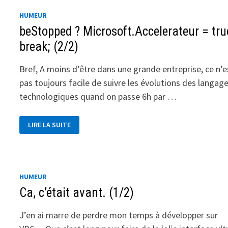
HUMEUR
beStopped ? Microsoft.Accelerateur = tru
break; (2/2)
Bref, A moins d’être dans une grande entreprise, ce n’e
pas toujours facile de suivre les évolutions des langag
technologiques quand on passe 6h par …
BESTOPPED
LIRE LA SUITE
?
MICROSOFT.ACCELERATEUR
=
TRUE
:
BREAK;
(2/2)
HUMEUR
Ca, c’était avant. (1/2)
J’en ai marre de perdre mon temps à développer sur