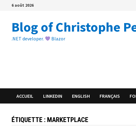
Passer
6 août 2026
au
contenu
Blog of Christophe P
.NET developer.
Blazor
ACCUEIL
LINKEDIN
ENGLISH
FRANÇAIS
FO
ÉTIQUETTE :
MARKETPLACE