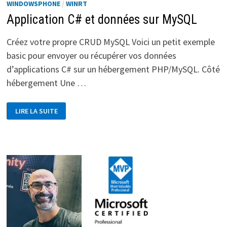
WINDOWSPHONE
/
WINRT
Application C# et données sur MySQL
Créez votre propre CRUD MySQL Voici un petit exemple
basic pour envoyer ou récupérer vos données
d’applications C# sur un hébergement PHP/MySQL. Côté
hébergement Une …
APPLICATION
LIRE LA SUITE
C#
ET
DONNÉES
SUR
MYSQL