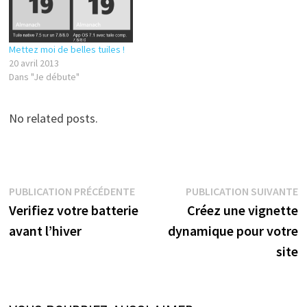
Mettez moi de belles tuiles !
20 avril 2013
Dans "Je débute"
No related posts.
Navigation
Publication
P
PUBLICATION PRÉCÉDENTE
PUBLICATION SUIVANTE
précédente :
s
Verifiez votre batterie
Créez une vignette
de
avant l’hiver
dynamique pour votre
l’article
site