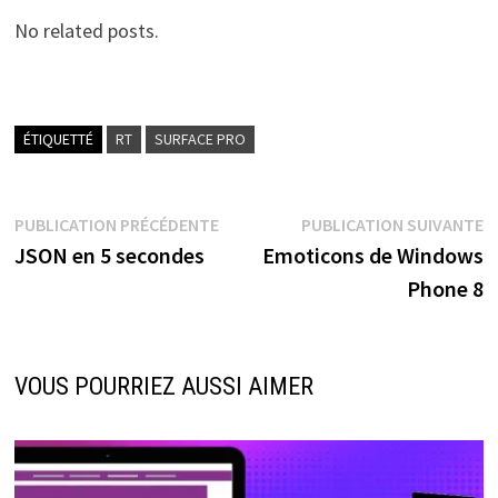
No related posts.
ÉTIQUETTÉ
RT
SURFACE PRO
Navigation
Publication
P
PUBLICATION PRÉCÉDENTE
PUBLICATION SUIVANTE
précédente :
s
JSON en 5 secondes
Emoticons de Windows
de
Phone 8
l’article
VOUS POURRIEZ AUSSI AIMER