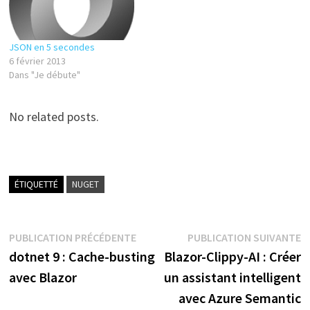
JSON en 5 secondes
6 février 2013
Dans "Je débute"
No related posts.
ÉTIQUETTÉ
NUGET
Navigation
Publication
P
PUBLICATION PRÉCÉDENTE
PUBLICATION SUIVANTE
précédente :
s
dotnet 9 : Cache-busting
Blazor-Clippy-AI : Créer
de
avec Blazor
un assistant intelligent
l’article
avec Azure Semantic