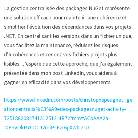
La gestion centralisée des packages NuGet représente
une solution efficace pour maintenir une cohérence et
simplifier l’évolution des dépendances dans vos projets
.NET. En centralisant les versions dans un fichier unique,
vous facilitez la maintenance, réduisez les risques
d’incohérences et rendez vos fichiers projets plus
lisibles. J’espère que cette approche, que j’ai également
présentée dans mon post LinkedIn, vous aidera à
gagner en efficacité dans vos développements.
https://www.linkedin.com/posts/christophepeugnet_ge
stioncentralis%C3%A9edes-packagesnuget-activity-
7251882084741312512-4R7c?rcm=ACoAAA2a-
I0B3VOkRYCDCJ2miPsEzr6pXWlL2rU