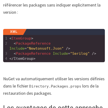
référencer les packages sans indiquer explicitement la
version :
XML
1
<
ItemGroup
>
2
<
PackageReference
Include
=
"Newtonsoft.Json"
/>
3
<
PackageReference
Include
=
"Serilog"
/>
4
</ItemGroup>
NuGet va automatiquement utiliser les versions définies
dans le fichier
lors de la
Directory.Packages.props
restauration des packages.
Les avantages de cette approche