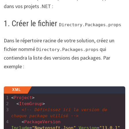
dans vos projets .NET :
1. Créer le fichier
Directory.Packages.props
Dans le répertoire racine de votre solution, créez un
fichier nommé
qui
Directory.Packages.props
contiendra la liste des versions des packages. Par
exemple :
XML
1
<
Project
>
2
<
ItemGroup
>
3
<!-- Définissez ici la version de 
chaque package utilisé -->
4
<
PackageVersion
Include
=
"Newtonsoft.Json"
Version
=
"13.0.1"