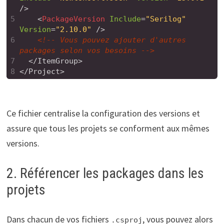
/>
5
<
PackageVersion
Include
=
"Serilog"
Version
=
"2.10.0"
/>
6
<!-- Vous pouvez ajouter d'autres 
packages selon vos besoins -->
7
  </ItemGroup>
8
</Project>
Ce fichier centralise la configuration des versions et
assure que tous les projets se conforment aux mêmes
versions.
2. Référencer les packages dans les
projets
Dans chacun de vos fichiers
, vous pouvez alors
.csproj