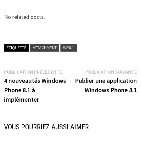
No related posts.
ÉTIQUETTÉ
ATTACHMENT
WP8.1
Navigation
Publication
P
PUBLICATION PRÉCÉDENTE
PUBLICATION SUIVANTE
précédente :
s
4 nouveautés Windows
Publier une application
de
Phone 8.1 à
Windows Phone 8.1
l’article
implémenter
VOUS POURRIEZ AUSSI AIMER