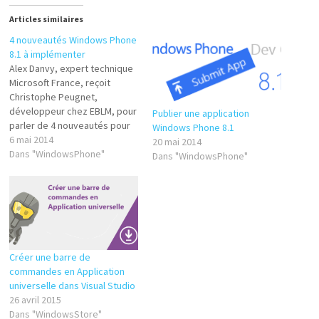
Articles similaires
4 nouveautés Windows Phone
8.1 à implémenter
Alex Danvy, expert technique
Microsoft France, reçoit
Christophe Peugnet,
développeur chez EBLM, pour
Publier une application
parler de 4 nouveautés pour
Windows Phone 8.1
Windows Phone 8.1
6 mai 2014
20 mai 2014
présentées à la Build : - Email
Dans "WindowsPhone"
Dans "WindowsPhone"
attachment : La possibilité de
mettre des pièces jointes
pour l'envoi de mails à partir
de vos applications. -
Contract Sharing :…
Créer une barre de
commandes en Application
universelle dans Visual Studio
26 avril 2015
Dans "WindowsStore"