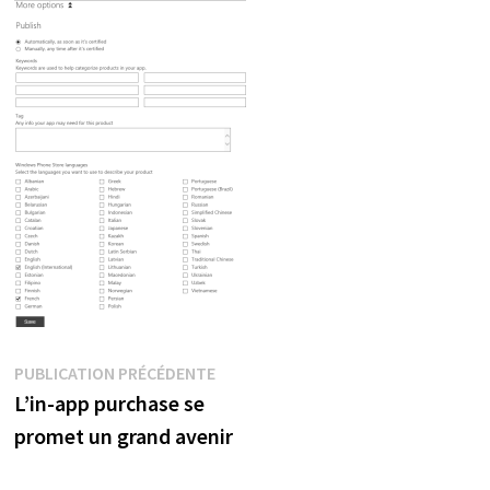
Navigation
Publication
PUBLICATION PRÉCÉDENTE
précédente :
L’in-app purchase se
de
promet un grand avenir
l’article