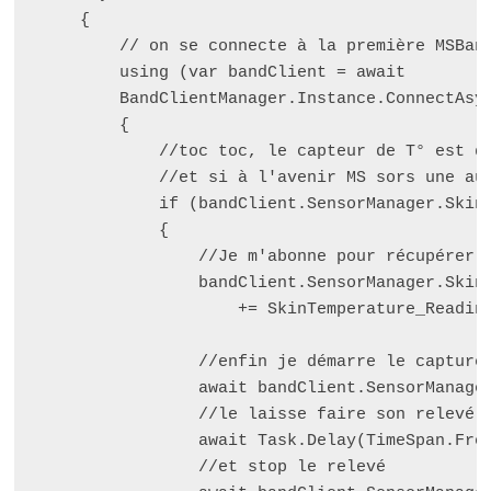
    {

        // on se connecte à la première MSBand
        using (var bandClient = await

        BandClientManager.Instance.ConnectAsyn
        {

            //toc toc, le capteur de T° est di
            //et si à l'avenir MS sors une aut
            if (bandClient.SensorManager.SkinT
            {

                //Je m'abonne pour récupérer l
                bandClient.SensorManager.SkinT
                    += SkinTemperature_Reading
                //enfin je démarre le capture

                await bandClient.SensorManager
                //le laisse faire son relevé p
                await Task.Delay(TimeSpan.From
                //et stop le relevé
