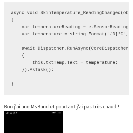
async void SkinTemperature_ReadingChanged(obje
{

    var temperatureReading = e.SensorReading;

    var temperature = string.Format("{0}°C", t
    await Dispatcher.RunAsync(CoreDispatcherPr
    {

        this.txtTemp.Text = temperature;

    }).AsTask(); 

}
Bon j’ai une MsBand et pourtant j’ai pas très chaud ! :