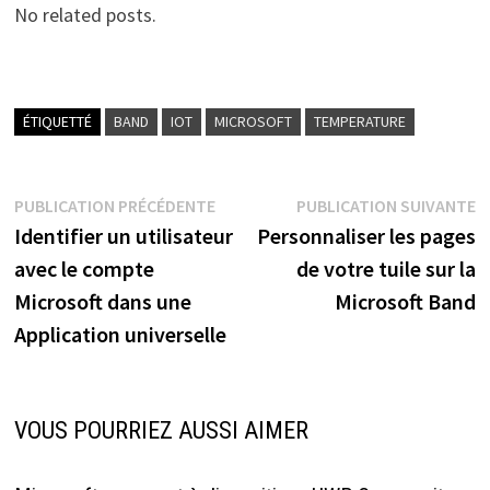
No related posts.
ÉTIQUETTÉ
BAND
IOT
MICROSOFT
TEMPERATURE
Navigation
Publication
P
PUBLICATION PRÉCÉDENTE
PUBLICATION SUIVANTE
précédente :
s
Identifier un utilisateur
Personnaliser les pages
de
avec le compte
de votre tuile sur la
l’article
Microsoft dans une
Microsoft Band
Application universelle
VOUS POURRIEZ AUSSI AIMER