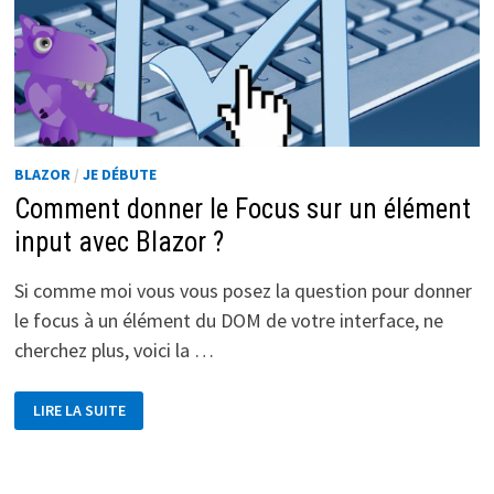
BLAZOR
/
JE DÉBUTE
Comment donner le Focus sur un élément
input avec Blazor ?
Si comme moi vous vous posez la question pour donner
le focus à un élément du DOM de votre interface, ne
cherchez plus, voici la …
COMMENT
LIRE LA SUITE
DONNER
LE
FOCUS
SUR
UN
ÉLÉMENT