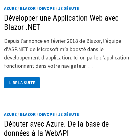
INPUT
AZURE
/
BLAZOR
/
DEVOPS
/
JE DÉBUTE
AVEC
BLAZOR
Développer une Application Web avec
?
Blazor .NET
Depuis l’annonce en février 2018 de Blazor, l’équipe
d’ASP.NET de Microsoft m’a boosté dans le
développement d’application. Ici on parle d’application
fonctionnant dans votre navigateur …
DÉVELOPPER
LIRE LA SUITE
UNE
APPLICATION
WEB
AVEC
BLAZOR
.NET
AZURE
/
BLAZOR
/
DEVOPS
/
JE DÉBUTE
Débuter avec Azure. De la base de
données à la WebAPI