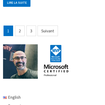
PERSONNALISER
LIRE LA SUITE
LES
PAGES
DE
VOTRE
TUILE
SUR
LA
MICROSOFT
Pagination
BAND
1
2
3
Suivant
des
publications
English