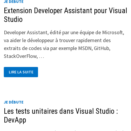
JE DÉBUTE
Extension Developer Assistant pour Visual
Studio
Developer Assistant, édité par une équipe de Microsoft,
va aider le développeur à trouver rapidement des
extraits de codes via par exemple MSDN, GitHub,
StackOverFlow, …
EXTENSION
LIRE LA SUITE
DEVELOPER
ASSISTANT
POUR
VISUAL
STUDIO
JE DÉBUTE
Les tests unitaires dans Visual Studio :
DevApp