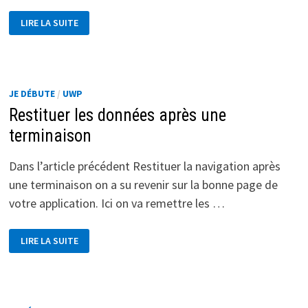
ONSUSPENDING
LIRE LA SUITE
:
DEMANDER
AU
SYSTÈME
PLUS
DE
TEMPS
JE DÉBUTE
/
UWP
POUR
SAUVER
Restituer les données après une
SES
DONNÉES
terminaison
Dans l’article précédent Restituer la navigation après
une terminaison on a su revenir sur la bonne page de
votre application. Ici on va remettre les …
RESTITUER
LIRE LA SUITE
LES
DONNÉES
APRÈS
UNE
TERMINAISON