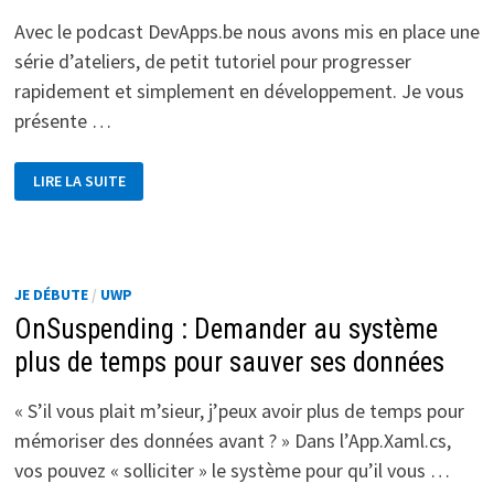
Avec le podcast DevApps.be nous avons mis en place une
série d’ateliers, de petit tutoriel pour progresser
rapidement et simplement en développement. Je vous
présente …
DÉBUTER
LIRE LA SUITE
AVEC
AZURE.
DE
LA
BASE
DE
DONNÉES
JE DÉBUTE
/
UWP
À
LA
OnSuspending : Demander au système
WEBAPI
plus de temps pour sauver ses données
« S’il vous plait m’sieur, j’peux avoir plus de temps pour
mémoriser des données avant ? » Dans l’App.Xaml.cs,
vos pouvez « solliciter » le système pour qu’il vous …