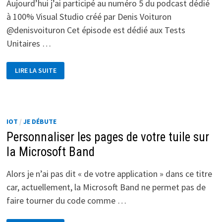
Aujourd’hui j’ai participé au numéro 5 du podcast dédié
à 100% Visual Studio créé par Denis Voituron
@denisvoituron Cet épisode est dédié aux Tests
Unitaires …
LES
LIRE LA SUITE
TESTS
UNITAIRES
DANS
VISUAL
STUDIO
:
DEVAPP
IOT
/
JE DÉBUTE
Personnaliser les pages de votre tuile sur
la Microsoft Band
Alors je n’ai pas dit « de votre application » dans ce titre
car, actuellement, la Microsoft Band ne permet pas de
faire tourner du code comme …