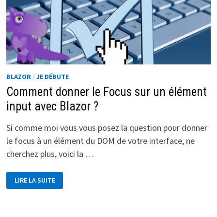
BLAZOR
/
JE DÉBUTE
Comment donner le Focus sur un élément
input avec Blazor ?
Si comme moi vous vous posez la question pour donner
le focus à un élément du DOM de votre interface, ne
cherchez plus, voici la …
COMMENT
LIRE LA SUITE
DONNER
LE
FOCUS
SUR
UN
ÉLÉMENT