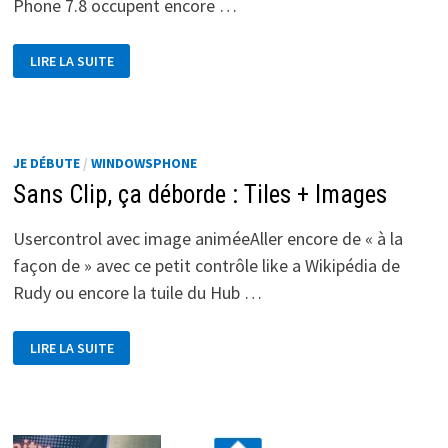
Phone 7.8 occupent encore …
METTEZ
LIRE LA SUITE
MOI
DE
BELLES
TUILES
!
JE DÉBUTE
/
WINDOWSPHONE
Sans Clip, ça déborde : Tiles + Images
Usercontrol avec image animéeAller encore de « à la
façon de » avec ce petit contrôle like a Wikipédia de
Rudy ou encore la tuile du Hub …
SANS
LIRE LA SUITE
CLIP,
ÇA
DÉBORDE
:
TILES
+
IMAGES