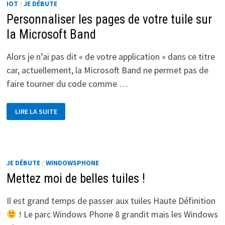
IOT
/
JE DÉBUTE
Personnaliser les pages de votre tuile sur
la Microsoft Band
Alors je n’ai pas dit « de votre application » dans ce titre
car, actuellement, la Microsoft Band ne permet pas de
faire tourner du code comme …
PERSONNALISER
LIRE LA SUITE
LES
PAGES
DE
VOTRE
TUILE
SUR
LA
JE DÉBUTE
/
WINDOWSPHONE
MICROSOFT
BAND
Mettez moi de belles tuiles !
Il est grand temps de passer aux tuiles Haute Définition
! Le parc Windows Phone 8 grandit mais les Windows