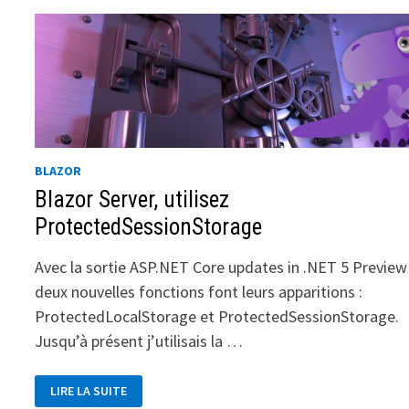
BLAZOR
Blazor Server, utilisez
ProtectedSessionStorage
Avec la sortie ASP.NET Core updates in .NET 5 Preview
deux nouvelles fonctions font leurs apparitions :
ProtectedLocalStorage et ProtectedSessionStorage.
Jusqu’à présent j’utilisais la …
BLAZOR
LIRE LA SUITE
SERVER,
UTILISEZ