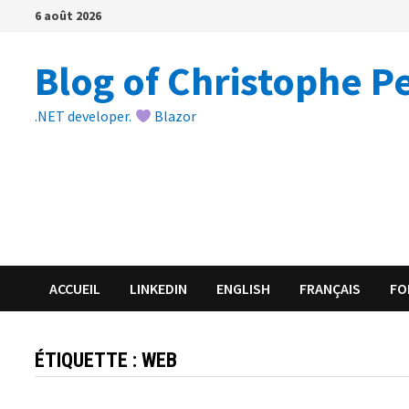
Passer
6 août 2026
au
contenu
Blog of Christophe P
.NET developer.
Blazor
ACCUEIL
LINKEDIN
ENGLISH
FRANÇAIS
FO
ÉTIQUETTE :
WEB