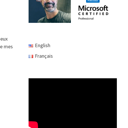
deux
English
de mes
Français