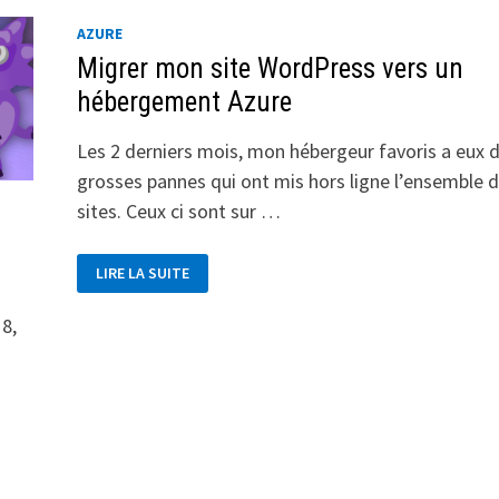
AZURE
Migrer mon site WordPress vers un
hébergement Azure
Les 2 derniers mois, mon hébergeur favoris a eux 
grosses pannes qui ont mis hors ligne l’ensemble 
sites. Ceux ci sont sur …
MIGRER
LIRE LA SUITE
MON
SITE
WORDPRESS
 8,
VERS
UN
HÉBERGEMENT
AZURE