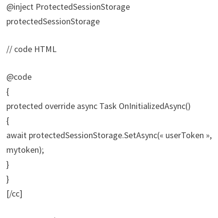
@inject ProtectedSessionStorage
protectedSessionStorage
// code HTML
@code
{
protected override async Task OnInitializedAsync()
{
await protectedSessionStorage.SetAsync(« userToken »,
mytoken);
}
}
[/cc]