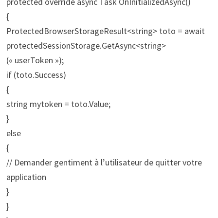
protected override async Task OnInitializedAsync()
{
ProtectedBrowserStorageResult<string> toto = await
protectedSessionStorage.GetAsync<string>
(« userToken »);
if (toto.Success)
{
string mytoken = toto.Value;
}
else
{
// Demander gentiment à l’utilisateur de quitter votre
application
}
}