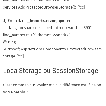
services.AddProtectedBrowserStorage(); [/cc]
4) Enfin dans
_Imports.razor
, ajouter :
[cc lang= »csharp » escaped= »true » width= »690″
line_numbers= »0″ theme= »vsdark »]
@using
Microsoft.AspNetCore.Components.ProtectedBrowserS
torage [/cc]
LocalStorage ou SessionStorage
C’est comme vous voulez mais la différence est là selon
votre besoin :