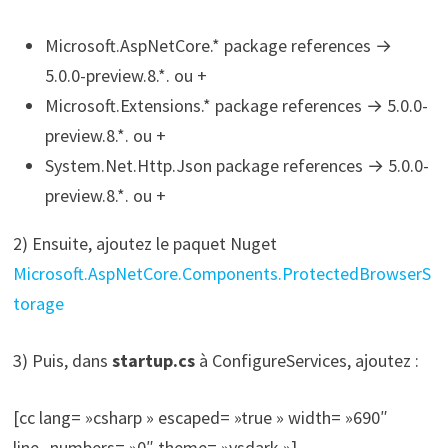
Microsoft.AspNetCore.* package references →
5.0.0-preview.8.*. ou +
Microsoft.Extensions.* package references → 5.0.0-
preview.8.*. ou +
System.Net.Http.Json package references → 5.0.0-
preview.8.*. ou +
2) Ensuite, ajoutez le paquet Nuget
Microsoft.AspNetCore.Components.ProtectedBrowserS
torage
3) Puis, dans
startup.cs
à ConfigureServices, ajoutez :
[cc lang= »csharp » escaped= »true » width= »690″
line_numbers= »0″ theme= »vsdark »]