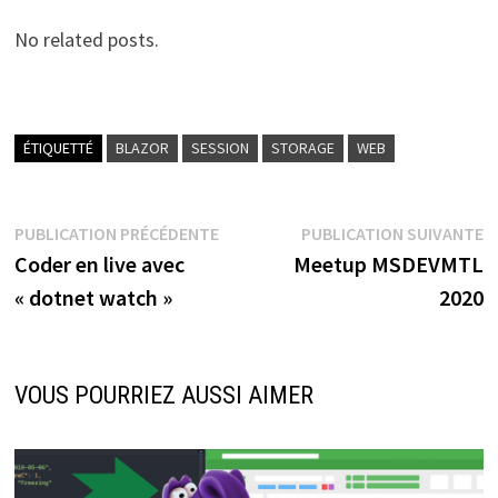
No related posts.
ÉTIQUETTÉ
BLAZOR
SESSION
STORAGE
WEB
Navigation
Publication
P
PUBLICATION PRÉCÉDENTE
PUBLICATION SUIVANTE
précédente :
s
Coder en live avec
Meetup MSDEVMTL
de
« dotnet watch »
2020
l’article
VOUS POURRIEZ AUSSI AIMER