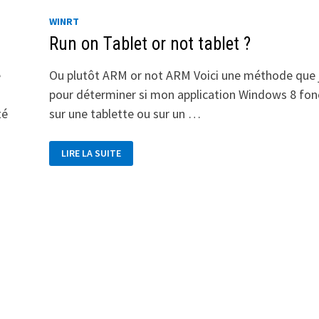
WINRT
Run on Tablet or not tablet ?
e
Ou plutôt ARM or not ARM Voici une méthode que j’
pour déterminer si mon application Windows 8 fon
té
sur une tablette ou sur un …
RUN
LIRE LA SUITE
ON
TABLET
OR
NOT
TABLET
?