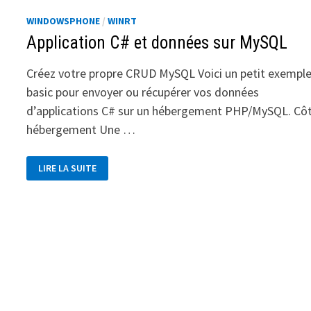
WINDOWSPHONE
/
WINRT
Application C# et données sur MySQL
Créez votre propre CRUD MySQL Voici un petit exempl
basic pour envoyer ou récupérer vos données
d’applications C# sur un hébergement PHP/MySQL. Cô
hébergement Une …
APPLICATION
LIRE LA SUITE
C#
ET
DONNÉES
SUR
MYSQL