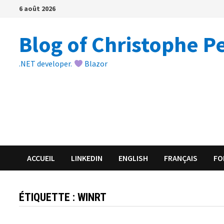
Passer
6 août 2026
au
contenu
Blog of Christophe P
.NET developer.
Blazor
ACCUEIL
LINKEDIN
ENGLISH
FRANÇAIS
FO
ÉTIQUETTE :
WINRT