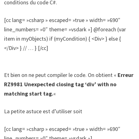
conditions du code C#.
[cc lang= »csharp » escaped= »true » width= »690″
line_numbers= »0″ theme= »vsdark »] @foreach (var
item in myObjects) if (myCondition) { <Div> } else {
</Div> } // … } [/cc]
Et bien on ne peut compiler le code. On obtient «
Erreur
RZ9981 Unexpected closing tag ‘div’ with no
matching start tag.
«
La petite astuce est d’utiliser soit
[cc lang= »csharp » escaped= »true » width= »690″
line_numbers= »0″ theme= »vsdark »]