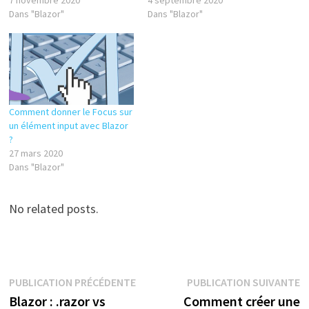
7 novembre 2020
4 septembre 2020
Dans "Blazor"
Dans "Blazor"
Comment donner le Focus sur
un élément input avec Blazor
?
27 mars 2020
Dans "Blazor"
No related posts.
Navigation
Publication
P
PUBLICATION PRÉCÉDENTE
PUBLICATION SUIVANTE
précédente :
s
Blazor : .razor vs
Comment créer une