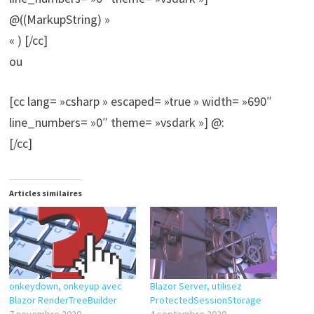
@((MarkupString) »
« ) [/cc]
ou
[cc lang= »csharp » escaped= »true » width= »690″
line_numbers= »0″ theme= »vsdark »] @:
[/cc]
Articles similaires
onkeydown, onkeyup avec
Blazor Server, utilisez
Blazor RenderTreeBuilder
ProtectedSessionStorage