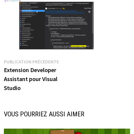
Navigation
Publication
PUBLICATION PRÉCÉDENTE
précédente :
Extension Developer
de
Assistant pour Visual
l’article
Studio
VOUS POURRIEZ AUSSI AIMER