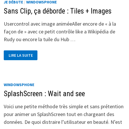
JE DÉBUTE
/
WINDOWSPHONE
Sans Clip, ça déborde : Tiles + Images
Usercontrol avec image animéeAller encore de « à la
façon de » avec ce petit contrôle like a Wikipédia de
Rudy ou encore la tuile du Hub …
SANS
LIRE LA SUITE
CLIP,
ÇA
DÉBORDE
:
TILES
+
IMAGES
WINDOWSPHONE
SplashScreen : Wait and see
Voici une petite méthode très simple et sans prétention
pour animer un SplashScreen tout en chargeant des
données. De quoi distraire l’utilisateur en beauté. N’est