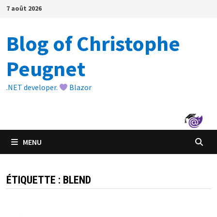
Passer
7 août 2026
au
contenu
Blog of Christophe
Peugnet
.NET developer.
Blazor
MENU
ÉTIQUETTE :
BLEND