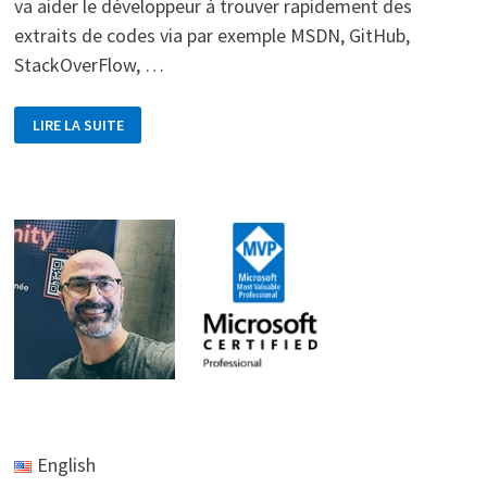
va aider le développeur à trouver rapidement des
extraits de codes via par exemple MSDN, GitHub,
StackOverFlow, …
EXTENSION
LIRE LA SUITE
DEVELOPER
ASSISTANT
POUR
VISUAL
STUDIO
English