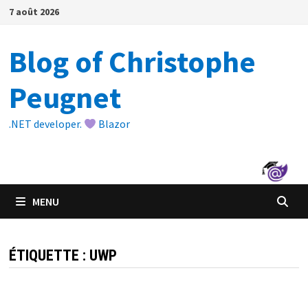
Passer
7 août 2026
au
contenu
Blog of Christophe
Peugnet
.NET developer.
Blazor
MENU
ÉTIQUETTE :
UWP