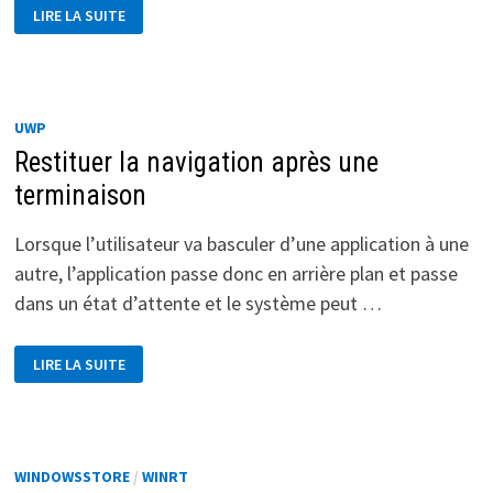
ONSUSPENDING
LIRE LA SUITE
:
DEMANDER
AU
SYSTÈME
PLUS
DE
TEMPS
UWP
POUR
SAUVER
Restituer la navigation après une
SES
DONNÉES
terminaison
Lorsque l’utilisateur va basculer d’une application à une
autre, l’application passe donc en arrière plan et passe
dans un état d’attente et le système peut …
RESTITUER
LIRE LA SUITE
LA
NAVIGATION
APRÈS
UNE
TERMINAISON
WINDOWSSTORE
/
WINRT