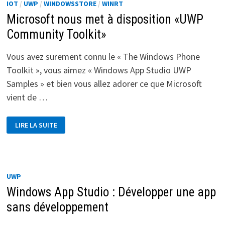
IOT
/
UWP
/
WINDOWSSTORE
/
WINRT
Microsoft nous met à disposition «UWP
Community Toolkit»
Vous avez surement connu le « The Windows Phone
Toolkit », vous aimez « Windows App Studio UWP
Samples » et bien vous allez adorer ce que Microsoft
vient de …
MICROSOFT
LIRE LA SUITE
NOUS
MET
À
DISPOSITION
«UWP
COMMUNITY
TOOLKIT»
UWP
Windows App Studio : Développer une app
sans développement