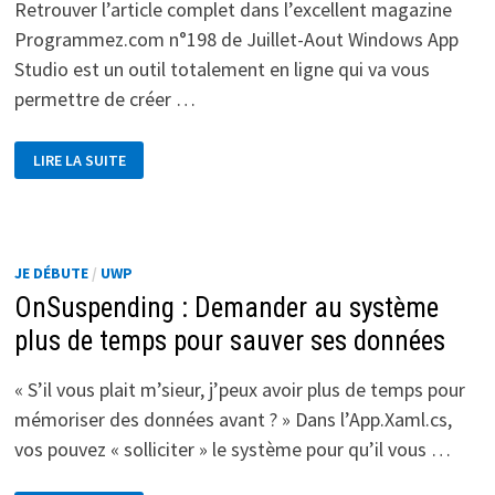
Retrouver l’article complet dans l’excellent magazine
Programmez.com n°198 de Juillet-Aout Windows App
Studio est un outil totalement en ligne qui va vous
permettre de créer …
WINDOWS
LIRE LA SUITE
APP
STUDIO
:
DÉVELOPPER
UNE
APP
SANS
JE DÉBUTE
/
UWP
DÉVELOPPEMENT
OnSuspending : Demander au système
plus de temps pour sauver ses données
« S’il vous plait m’sieur, j’peux avoir plus de temps pour
mémoriser des données avant ? » Dans l’App.Xaml.cs,
vos pouvez « solliciter » le système pour qu’il vous …