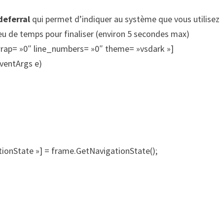
deferral
qui permet d’indiquer au système que vous utilisez
u de temps pour finaliser (environ 5 secondes max)
wrap= »0″ line_numbers= »0″ theme= »vsdark »]
ventArgs e)
tionState »] = frame.GetNavigationState();