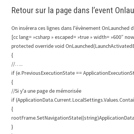
Retour sur la page dans l’event Onla
On insérera ces lignes dans l’évènement OnLaunched de
[cc lang= »csharp » escaped= »true » width= »600″ no
protected override void OnLaunched(LaunchActivated
{
//…..
if (e.PreviousExecutionState == ApplicationExecutionS
{
//Si y’a une page de mémorisée
if (ApplicationData.Current.LocalSettings.Values.Conta
{
rootFrame.SetNavigationState((string)ApplicationData.
}