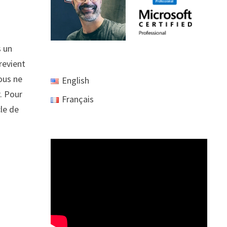
s un
 revient
vous ne
English
r. Pour
Français
cle de