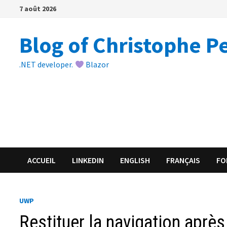
Passer
7 août 2026
au
contenu
Blog of Christophe P
.NET developer.
Blazor
ACCUEIL
LINKEDIN
ENGLISH
FRANÇAIS
FO
UWP
Restituer la navigation aprè