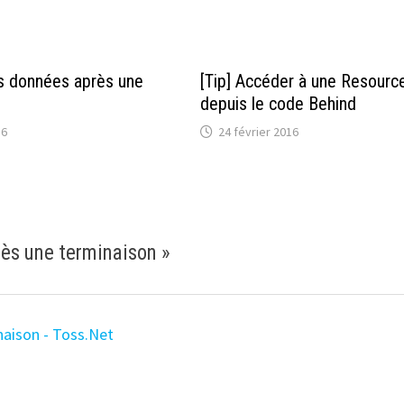
es données après une
[Tip] Accéder à une Resourc
depuis le code Behind
16
24 février 2016
rès une terminaison
»
naison - Toss.Net