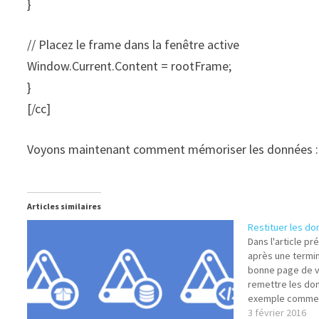
}
// Placez le frame dans la fenêtre active
Window.Current.Content = rootFrame;
}
[/cc]
Voyons maintenant comment mémoriser les données 
Articles similaires
Restituer les d
Dans l'article pr
après une termin
bonne page de vo
remettre les donn
exemple commenc
variable static 
3 février 2016