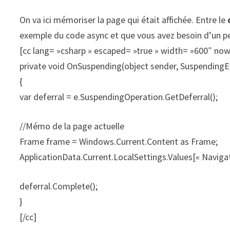
On va ici mémoriser la page qui était affichée. Entre le
exemple du code async et que vous avez besoin d’un pe
[cc lang= »csharp » escaped= »true » width= »600″ no
private void OnSuspending(object sender, SuspendingE
{
var deferral = e.SuspendingOperation.GetDeferral();
//Mémo de la page actuelle
Frame frame = Windows.Current.Content as Frame;
ApplicationData.Current.LocalSettings.Values[« Naviga
deferral.Complete();
}
[/cc]