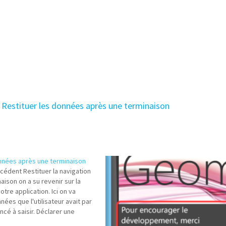
:
Restituer les données après une terminaison
onnées après une terminaison
écédent Restituer la navigation
aison on a su revenir sur la
tre application. Ici on va
ées que l'utilisateur avait par
é à saisir. Déclarer une
IsSuspending dans l'App.xaml.cs