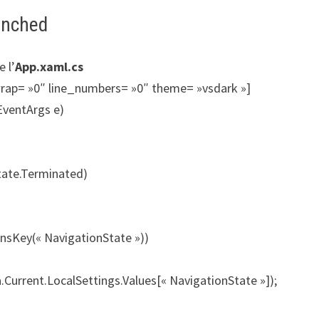
unched
 l’
App.xaml.cs
wrap= »0″ line_numbers= »0″ theme= »vsdark »]
EventArgs e)
tate.Terminated)
insKey(« NavigationState »))
Current.LocalSettings.Values[« NavigationState »]);