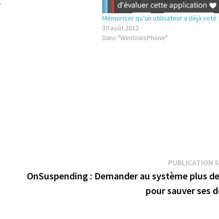
RUE dans l'évènement
"
cc…
Mémoriser qu’un utilisateur a déjà voté
30 août 2012
Dans "WindowsPhone"
PUBLICATION 
OnSuspending : Demander au système plus d
pour sauver ses 