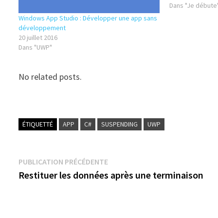
et la passer à T
Dans "Je débute
OnSupending [
Windows App Studio : Développer une app sans
développement
20 juillet 2016
Dans "UWP"
No related posts.
ÉTIQUETTÉ
APP
C#
SUSPENDING
UWP
Navigation
Publication
PUBLICATION PRÉCÉDENTE
précédente :
Restituer les données après une terminaison
de
l’article