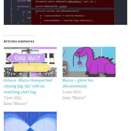
Articles similaires
Astuce : Blazor Unexpected
Blazor – gérer les
closing tag ‘div’ with no
déconnexions
matching start tag.
5 mai 2022
7 juin 2021
Dans "Blazor"
Dans "Blazor"