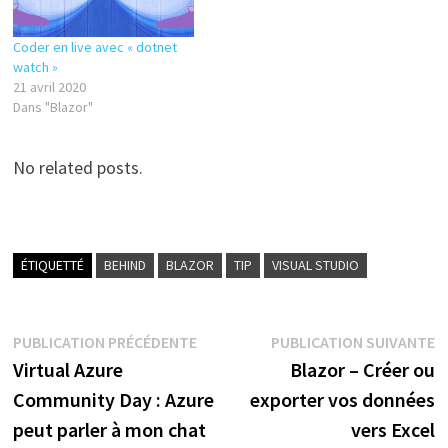
Coder en live avec « dotnet
watch »
21 avril 2020
Dans "Blazor"
No related posts.
ÉTIQUETTÉ
BEHIND
BLAZOR
TIP
VISUAL STUDIO
Navigation
Publication
P
PUBLICATION PRÉCÉDENTE
PUBLICATION SUIVANTE
précédente :
s
Virtual Azure
Blazor – Créer ou
de
Community Day : Azure
exporter vos données
l’article
peut parler à mon chat
vers Excel