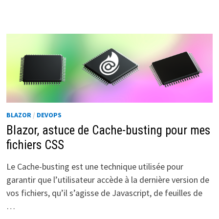
AI
:
CRÉER
UN
ASSISTANT
INTELLIGENT
AVEC
AZURE
SEMANTIC
KERNEL
ET
BLAZOR
BLAZOR
/
DEVOPS
Blazor, astuce de Cache-busting pour mes
fichiers CSS
Le Cache-busting est une technique utilisée pour
garantir que l’utilisateur accède à la dernière version de
vos fichiers, qu’il s’agisse de Javascript, de feuilles de
…