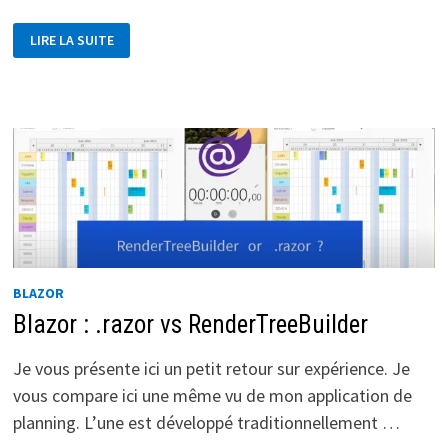
COMMENT
LIRE LA SUITE
CRÉER
UNE
CAPTURE
ÉCRAN
AVEC
UNE
APP
BLAZOR
BLAZOR
Blazor : .razor vs RenderTreeBuilder
Je vous présente ici un petit retour sur expérience. Je
vous compare ici une même vu de mon application de
planning. L’une est développé traditionnellement …