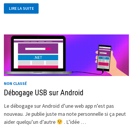
BLAZOR,
LIRE LA SUITE
ASTUCE
DE
CACHE-
BUSTING
POUR
MES
FICHIERS
CSS
NON CLASSÉ
Débogage USB sur Android
Le débogage sur Android d’une web app n’est pas
nouveau. Je publie juste ma note personnelle si ça peut
aider quelqu’un d’autre
. L’idée …