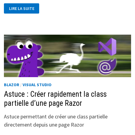
BLAZOR
LIRE LA SUITE
–
CRÉER
OU
EXPORTER
VOS
DONNÉES
VERS
EXCEL
BLAZOR
/
VISUAL STUDIO
Astuce : Créer rapidement la class
partielle d’une page Razor
Astuce permettant de créer une class partielle
directement depuis une page Razor