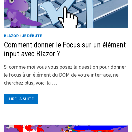
BLAZOR
/
JE DÉBUTE
Comment donner le Focus sur un élément
input avec Blazor ?
Si comme moi vous vous posez la question pour donner
le focus à un élément du DOM de votre interface, ne
cherchez plus, voici la …
COMMENT
LIRE LA SUITE
DONNER
LE
FOCUS
SUR
UN
ÉLÉMENT
INPUT
AVEC