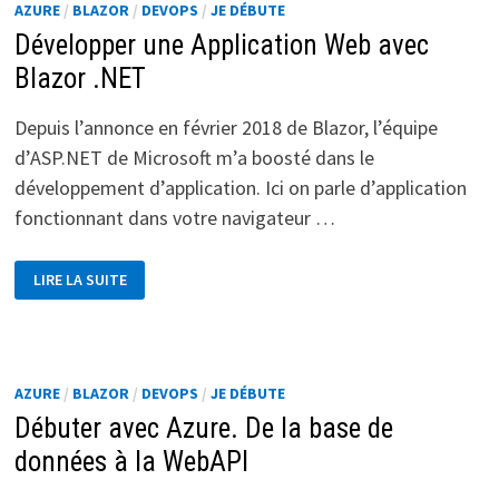
AZURE
/
BLAZOR
/
DEVOPS
/
JE DÉBUTE
Développer une Application Web avec
Blazor .NET
Depuis l’annonce en février 2018 de Blazor, l’équipe
d’ASP.NET de Microsoft m’a boosté dans le
développement d’application. Ici on parle d’application
fonctionnant dans votre navigateur …
DÉVELOPPER
LIRE LA SUITE
UNE
APPLICATION
WEB
AVEC
BLAZOR
.NET
AZURE
/
BLAZOR
/
DEVOPS
/
JE DÉBUTE
Débuter avec Azure. De la base de
données à la WebAPI