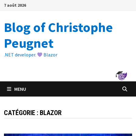
Passer
7 août 2026
au
contenu
Blog of Christophe
Peugnet
.NET developer.
Blazor
MENU
CATÉGORIE :
BLAZOR