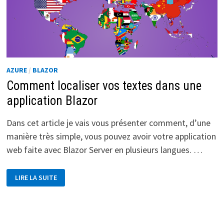
BLAZOR
?
AZURE
/
BLAZOR
Comment localiser vos textes dans une
application Blazor
Dans cet article je vais vous présenter comment, d’une
manière très simple, vous pouvez avoir votre application
web faite avec Blazor Server en plusieurs langues. …
COMMENT
LIRE LA SUITE
LOCALISER
VOS
TEXTES
DANS
UNE
APPLICATION
BLAZOR