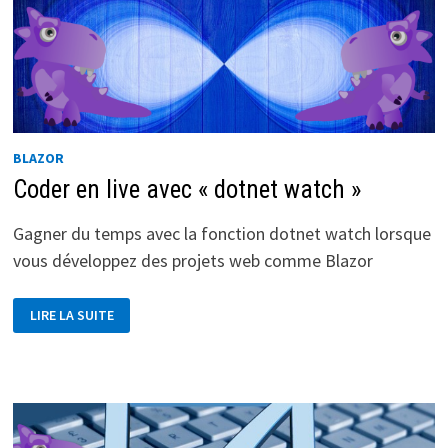
BLAZOR
Coder en live avec « dotnet watch »
Gagner du temps avec la fonction dotnet watch lorsque
vous développez des projets web comme Blazor
CODER
LIRE LA SUITE
EN
LIVE
AVEC
« DOTNET
WATCH »