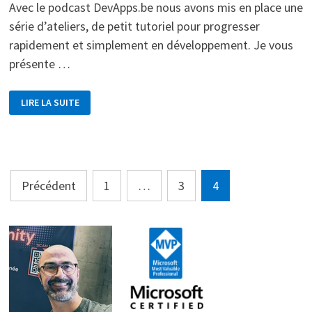
Avec le podcast DevApps.be nous avons mis en place une
série d’ateliers, de petit tutoriel pour progresser
rapidement et simplement en développement. Je vous
présente …
DÉBUTER
LIRE LA SUITE
AVEC
AZURE.
DE
LA
BASE
DE
DONNÉES
À
Pagination
LA
Précédent
1
…
3
4
WEBAPI
des
publications