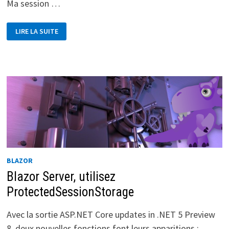
Ma session …
MEETUP
LIRE LA SUITE
MSDEVMTL
2020
BLAZOR
Blazor Server, utilisez
ProtectedSessionStorage
Avec la sortie ASP.NET Core updates in .NET 5 Preview
8, deux nouvelles fonctions font leurs apparitions :