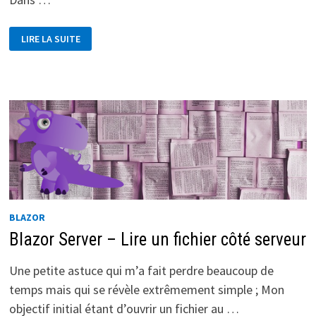
ONKEYDOWN,
LIRE LA SUITE
ONKEYUP
AVEC
BLAZOR
RENDERTREEBUILDER
BLAZOR
Blazor Server – Lire un fichier côté serveur
Une petite astuce qui m’a fait perdre beaucoup de
temps mais qui se révèle extrêmement simple ; Mon
objectif initial étant d’ouvrir un fichier au …