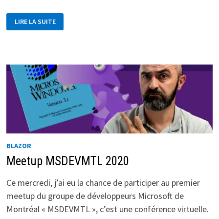
BLAZOR
LIRE LA SUITE
SERVER
–
LIRE
UN
FICHIER
CÔTÉ
SERVEUR
BLAZOR
Meetup MSDEVMTL 2020
Ce mercredi, j’ai eu la chance de participer au premier
meetup du groupe de développeurs Microsoft de
Montréal « MSDEVMTL », c’est une conférence virtuelle.