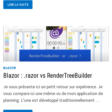
ASTUCE
LIRE LA SUITE
:
BLAZOR
UNEXPECTED
CLOSING
TAG
‘DIV’
WITH
NO
MATCHING
START
TAG.
BLAZOR
Blazor : .razor vs RenderTreeBuilder
Je vous présente ici un petit retour sur expérience. Je
vous compare ici une même vu de mon application de
planning. L’une est développé traditionnellement …
BLAZOR