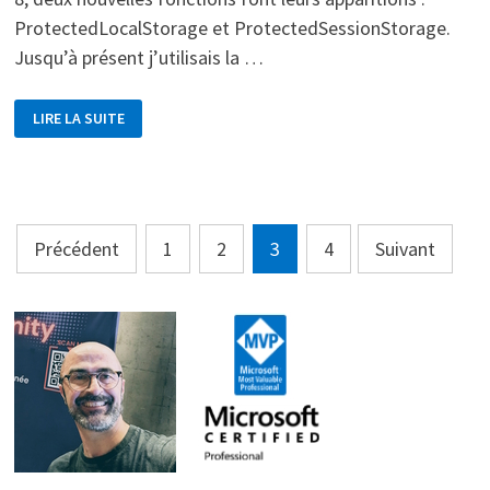
ProtectedLocalStorage et ProtectedSessionStorage.
Jusqu’à présent j’utilisais la …
BLAZOR
LIRE LA SUITE
SERVER,
UTILISEZ
PROTECTEDSESSIONSTORAGE
Pagination
Précédent
1
2
3
4
Suivant
des
publications