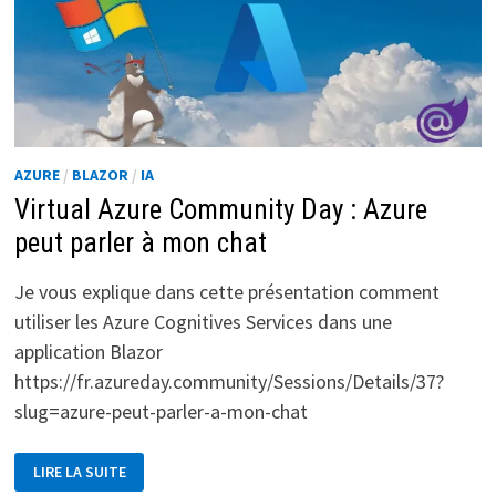
AZURE
/
BLAZOR
/
IA
Virtual Azure Community Day : Azure
peut parler à mon chat
Je vous explique dans cette présentation comment
utiliser les Azure Cognitives Services dans une
application Blazor
https://fr.azureday.community/Sessions/Details/37?
slug=azure-peut-parler-a-mon-chat
VIRTUAL
LIRE LA SUITE
AZURE
COMMUNITY