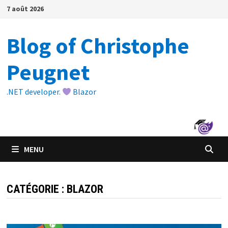
Passer
7 août 2026
au
contenu
Blog of Christophe
Peugnet
.NET developer.
Blazor
MENU
CATÉGORIE :
BLAZOR