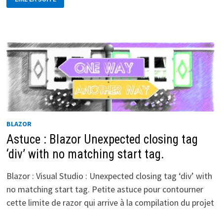
CRÉER
UNE
CAPTURE
ÉCRAN
AVEC
UNE
APP
BLAZOR
BLAZOR
Astuce : Blazor Unexpected closing tag
‘div’ with no matching start tag.
Blazor : Visual Studio : Unexpected closing tag ‘div’ with
no matching start tag. Petite astuce pour contourner
cette limite de razor qui arrive à la compilation du projet