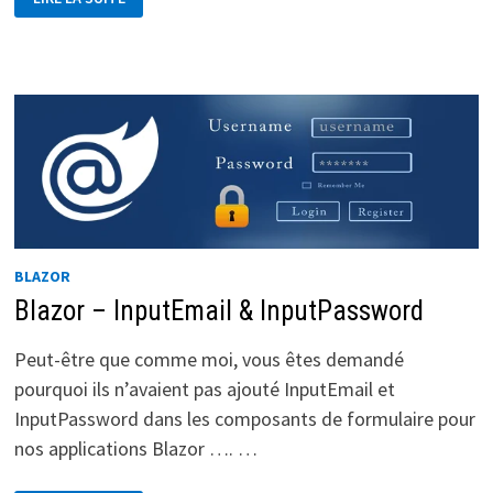
UN
COMPOSANT
BLAZOR
À
PARTIR
DE
JAVASCRIPT
DANS
WORDPRESS
BLAZOR
Blazor – InputEmail & InputPassword
Peut-être que comme moi, vous êtes demandé
pourquoi ils n’avaient pas ajouté InputEmail et
InputPassword dans les composants de formulaire pour
nos applications Blazor …. …