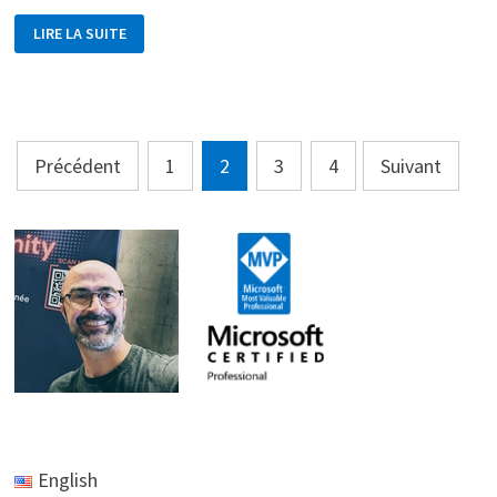
ASTUCE
LIRE LA SUITE
:
CRÉER
RAPIDEMENT
LA
CLASS
PARTIELLE
D’UNE
PAGE
Pagination
RAZOR
Précédent
1
2
3
4
Suivant
des
publications
English