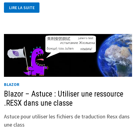
BLAZOR
LIRE LA SUITE
–
GÉRER
LES
DÉCONNEXIONS
BLAZOR
Blazor – Astuce : Utiliser une ressource
.RESX dans une classe
Astuce pour utiliser les fichiers de traduction Resx dans
une class