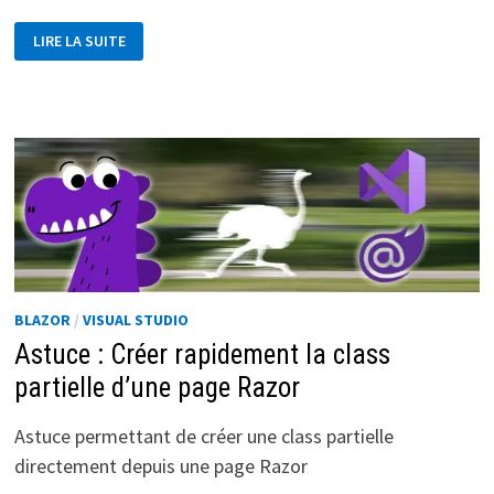
BLAZOR
LIRE LA SUITE
–
CRÉER
OU
EXPORTER
VOS
DONNÉES
VERS
EXCEL
BLAZOR
/
VISUAL STUDIO
Astuce : Créer rapidement la class
partielle d’une page Razor
Astuce permettant de créer une class partielle
directement depuis une page Razor