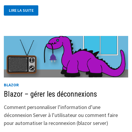
COMMENT
LIRE LA SUITE
DÉPLOYER
UNE
APP
BLAZOR
WEBASSEMBLY
SUR
GITHUB
PAGES
BLAZOR
Blazor – gérer les déconnexions
Comment personnaliser l’information d’une
déconnexion Server à l’utilisateur ou comment faire
pour automatiser la reconnexion (blazor server)