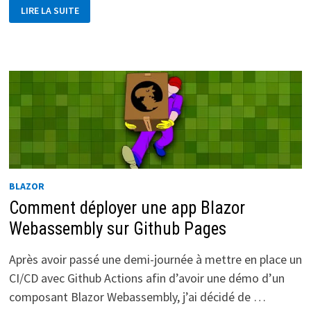
BLAZOR
LIRE LA SUITE
–
INPUTEMAIL
&
INPUTPASSWORD
BLAZOR
Comment déployer une app Blazor
Webassembly sur Github Pages
Après avoir passé une demi-journée à mettre en place un
CI/CD avec Github Actions afin d’avoir une démo d’un
composant Blazor Webassembly, j’ai décidé de …