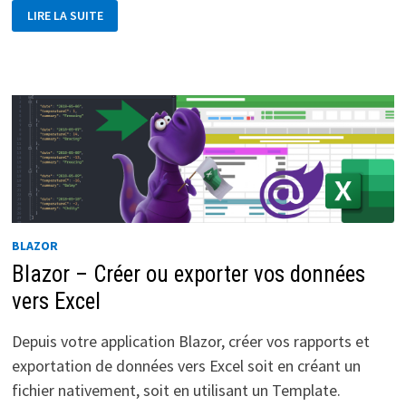
BLAZOR
LIRE LA SUITE
–
ASTUCE
:
UTILISER
UNE
RESSOURCE
.RESX
DANS
UNE
CLASSE
BLAZOR
Blazor – Créer ou exporter vos données
vers Excel
Depuis votre application Blazor, créer vos rapports et
exportation de données vers Excel soit en créant un
fichier nativement, soit en utilisant un Template.