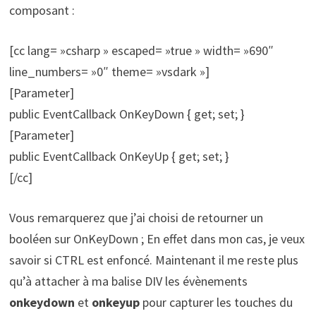
composant :
[cc lang= »csharp » escaped= »true » width= »690″
line_numbers= »0″ theme= »vsdark »]
[Parameter]
public EventCallback OnKeyDown { get; set; }
[Parameter]
public EventCallback OnKeyUp { get; set; }
[/cc]
Vous remarquerez que j’ai choisi de retourner un
booléen sur OnKeyDown ; En effet dans mon cas, je veux
savoir si CTRL est enfoncé. Maintenant il me reste plus
qu’à attacher à ma balise DIV les évènements
onkeydown
et
onkeyup
pour capturer les touches du