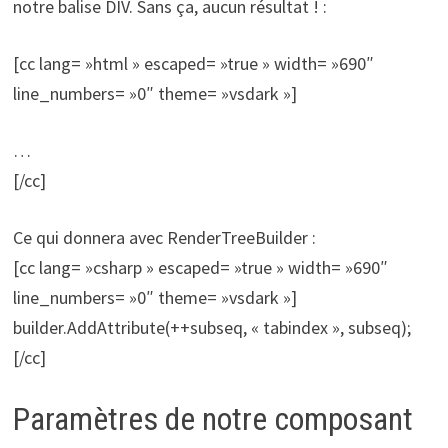
notre balise DIV. Sans ça, aucun résultat ! :
[cc lang= »html » escaped= »true » width= »690″
line_numbers= »0″ theme= »vsdark »]
…
[/cc]
Ce qui donnera avec RenderTreeBuilder :
[cc lang= »csharp » escaped= »true » width= »690″
line_numbers= »0″ theme= »vsdark »]
builder.AddAttribute(++subseq, « tabindex », subseq);
[/cc]
Paramètres de notre composant