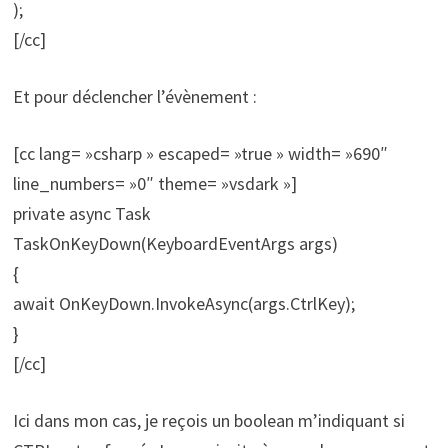
);
[/cc]
Et pour déclencher l’évènement :
[cc lang= »csharp » escaped= »true » width= »690″
line_numbers= »0″ theme= »vsdark »]
private async Task
TaskOnKeyDown(KeyboardEventArgs args)
{
await OnKeyDown.InvokeAsync(args.CtrlKey);
}
[/cc]
Ici dans mon cas, je reçois un boolean m’indiquant si