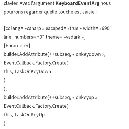
clavier. Avec l’argument
KeyboardEventArg
nous
pourrons regarder quelle touche est saisie :
[cc lang= »csharp » escaped= »true » width= »690″
line_numbers= »0″ theme= »vsdark »]
[Parameter]
builder.AddAttribute(++subseq, « onkeydown »,
EventCallback.Factory.Create(
this, TaskOnKeyDown
)
);
builder.AddAttribute(++subseq, « onkeyup »,
EventCallback.Factory.Create(
this, TaskOnKeyUp
)