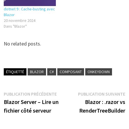
dotnet 9 : Cache-busting avec
Blazor
20 novembre 2024
Dans "Blazor"
No related posts.
ÉTIQUETTÉ
BLAZOR
C#
COMPOSANT
ONKEYDOWN
Navigation
Publication
P
PUBLICATION PRÉCÉDENTE
PUBLICATION SUIVANTE
précédente :
s
Blazor Server – Lire un
Blazor : .razor vs
de
fichier côté serveur
RenderTreeBuilder
l’article